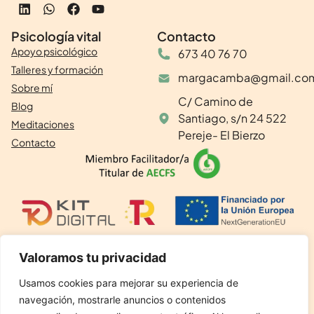
Psicología vital
Contacto
Apoyo psicológico
673 40 76 70
Talleres y formación
margacamba@gmail.co
Sobre mí
C/ Camino de
Blog
Santiago, s/n 24 522
Meditaciones
Pereje- El Bierzo
Contacto
Valoramos tu privacidad
©2024 Psicología Vital. Todos los derechos reservados.
Usamos cookies para mejorar su experiencia de
Aviso legal
navegación, mostrarle anuncios o contenidos