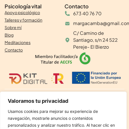
Psicología vital
Contacto
Apoyo psicológico
673 40 76 70
Talleres y formación
margacamba@gmail.co
Sobre mí
C/ Camino de
Blog
Santiago, s/n 24 522
Meditaciones
Pereje- El Bierzo
Contacto
Valoramos tu privacidad
©2024 Psicología Vital. Todos los derechos reservados.
Aviso legal
Usamos cookies para mejorar su experiencia de
navegación, mostrarle anuncios o contenidos
Política de privacidad
personalizados y analizar nuestro tráfico. Al hacer clic en