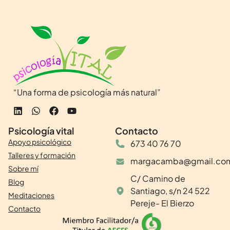
“Una forma de psicología más natural”
Psicología vital
Contacto
Apoyo psicológico
673 40 76 70
Talleres y formación
margacamba@gmail.co
Sobre mí
C/ Camino de
Blog
Santiago, s/n 24 522
Meditaciones
Pereje- El Bierzo
Contacto