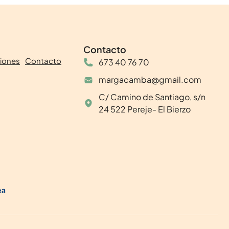
Contacto
iones
Contacto
673 40 76 70
margacamba@gmail.com
C/ Camino de Santiago, s/n
24 522 Pereje- El Bierzo