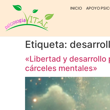
INICIO
APOYO PSI
Etiqueta:
desarrol
«Libertad y desarrollo 
cárceles mentales»