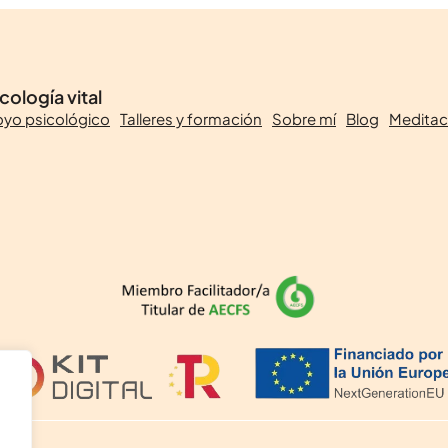
cología vital
yo psicológico
Talleres y formación
Sobre mí
Blog
Meditac