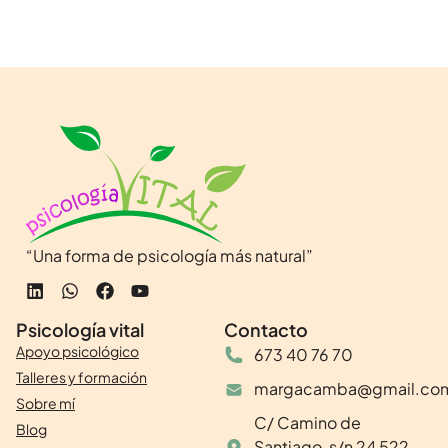
“Una forma de psicología más natural”
Psicología vital
Contacto
Apoyo psicológico
673 40 76 70
Talleres y formación
margacamba@gmail.co
Sobre mí
C/ Camino de
Blog
Santiago, s/n 24 522