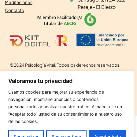
Meditaciones
Pereje- El Bierzo
Contacto
©2024 Psicología Vital. Todos los derechos reservados.
Aviso legal
Valoramos tu privacidad
Política de privacidad
Usamos cookies para mejorar su experiencia de
Política de cookies
navegación, mostrarle anuncios o contenidos
personalizados y analizar nuestro tráfico. Al hacer clic en
“Aceptar todo” usted da su consentimiento a nuestro uso
de las cookies.
ES
Personalizar
Rechazar todo
Aceptar todo