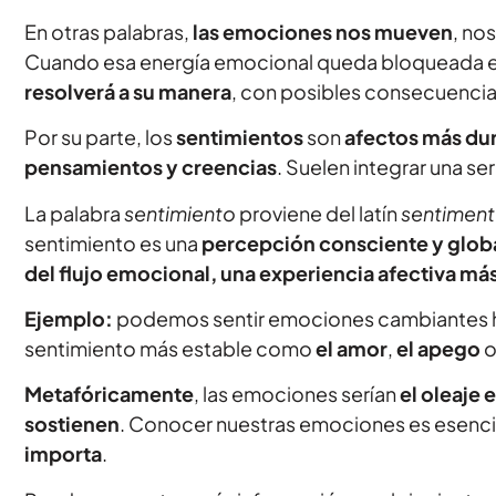
En otras palabras,
las emociones nos mueven
, no
Cuando esa energía emocional queda bloqueada e
resolverá a su manera
, con posibles consecuencias
Por su parte, los
sentimientos
son
afectos más du
pensamientos y creencias
. Suelen integrar una s
La palabra
sentimiento
proviene del latín
sentimen
sentimiento es una
percepción consciente y global
del flujo emocional, una experiencia afectiva má
Ejemplo:
podemos sentir emociones cambiantes hac
sentimiento más estable como
el amor
,
el apego
Metafóricamente
, las emociones serían
el oleaje 
sostienen
. Conocer nuestras emociones es esenci
importa
.