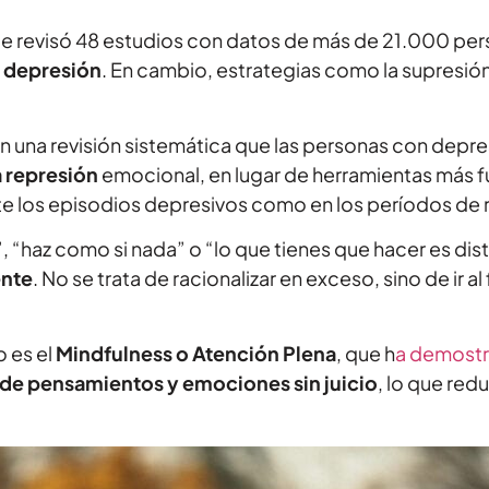
 que revisó 48 estudios con datos de más de 21.000 pe
e depresión
. En cambio, estrategias como la supresió
n una revisión sistemática que las personas con depre
a represión
emocional, en lugar de herramientas más f
e los episodios depresivos como en los períodos de 
 “haz como si nada” o “lo que tienes que hacer es distr
ente
. No se trata de racionalizar en exceso, sino de ir 
 es el
Mindfulness o Atención Plena
, que h
a demostr
 de pensamientos y emociones sin juicio
, lo que red