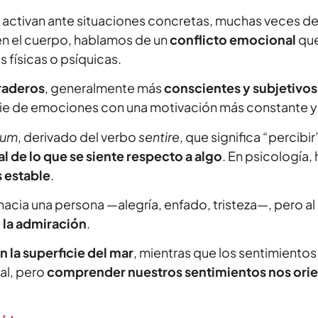
s activan ante situaciones concretas, muchas veces d
n el cuerpo, hablamos de un
conflicto emocional
que
 físicas o psíquicas.
raderos
, generalmente más
conscientes y subjetivos
erie de emociones con una motivación más constante y
tum
, derivado del verbo
sentire
, que significa “percibir
 de lo que se siente respecto a algo
. En psicología,
s estable
.
ia una persona —alegría, enfado, tristeza—, pero al
o
la admiración
.
en la superficie del mar
, mientras que los sentimiento
al, pero
comprender nuestros sentimientos nos orien