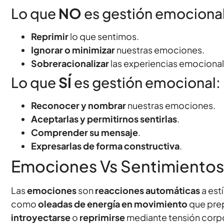
Lo que
NO
es gestión emocional
Reprimir
lo que sentimos.
Ignorar o minimizar
nuestras emociones.
Sobreracionalizar
las experiencias emocional
Lo que
SÍ
es gestión emocional:
Reconocer y nombrar
nuestras emociones.
Aceptarlas y permitirnos sentirlas
.
Comprender su mensaje
.
Expresarlas de forma constructiva
.
Emociones Vs Sentimientos: 
Las
emociones
son
reacciones automáticas
a est
como
oleadas de energía en movimiento
que prep
introyectarse
o
reprimirse
mediante tensión corpo