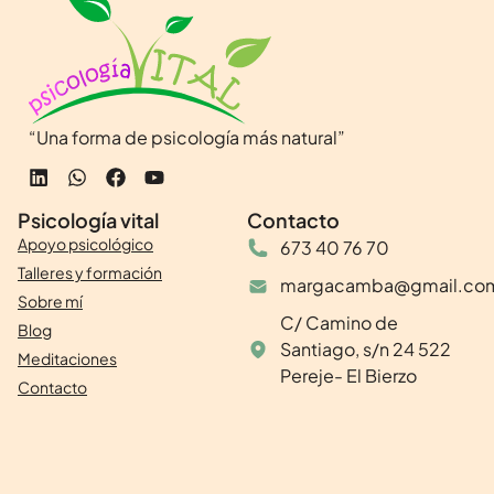
“Una forma de psicología más natural”
Psicología vital
Contacto
Apoyo psicológico
673 40 76 70
Talleres y formación
margacamba@gmail.co
Sobre mí
C/ Camino de
Blog
Santiago, s/n 24 522
Meditaciones
Pereje- El Bierzo
Contacto