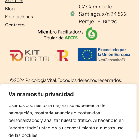
Sobre mí
C/ Camino de
Blog
Santiago, s/n 24 522
Meditaciones
Pereje- El Bierzo
Contacto
©2024 Psicología Vital. Todos los derechos reservados.
Aviso legal
Valoramos tu privacidad
Política de privacidad
Usamos cookies para mejorar su experiencia de
navegación, mostrarle anuncios o contenidos
Política de cookies
personalizados y analizar nuestro tráfico. Al hacer clic en
“Aceptar todo” usted da su consentimiento a nuestro uso
de las cookies.