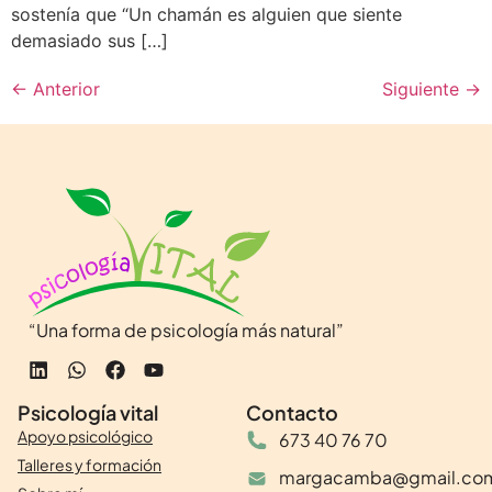
sostenía que “Un chamán es alguien que siente
demasiado sus […]
←
Anterior
Siguiente
→
“Una forma de psicología más natural”
Psicología vital
Contacto
Apoyo psicológico
673 40 76 70
Talleres y formación
margacamba@gmail.co